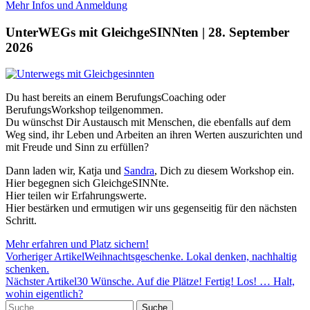
Mehr Infos und Anmeldung
UnterWEGs mit GleichgeSINNten | 28. September
2026
Du hast bereits an einem BerufungsCoaching oder
BerufungsWorkshop teilgenommen.
Du wünschst Dir Austausch mit Menschen, die ebenfalls auf dem
Weg sind, ihr Leben und Arbeiten an ihren Werten auszurichten und
mit Freude und Sinn zu erfüllen?
Dann laden wir, Katja und
Sandra
, Dich zu diesem Workshop ein.
Hier begegnen sich GleichgeSINNte.
Hier teilen wir Erfahrungswerte.
Hier bestärken und ermutigen wir uns gegenseitig für den nächsten
Schritt.
Mehr erfahren und Platz sichern!
Vorheriger Artikel
Weihnachtsgeschenke. Lokal denken, nachhaltig
schenken.
Nächster Artikel
30 Wünsche. Auf die Plätze! Fertig! Los! … Halt,
wohin eigentlich?
Suche