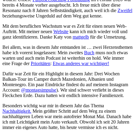
bereits 4 Monate vorher ausgebucht. Ich freue mich über diese
Resonanz nach 8 Jahren Selbstständigkeit, auch weil ich die
Zweifel
beziehungsweise Ungeduld auf dem Weg gut kenne.
Mit dem beruflichen Wachstum war es Zeit für einen neuen Web-
Auftritt. Mit meiner neuen
Website
kann ich mich wieder voll und
ganz identifizieren. Danke Katy von
mattgelb
für die Umsetzung.
Bei allem, was in diesem Jahr entstanden ist … zwei Herzensthemen
habe ich vorerst losgelassen: Mein zweites
Buch
muss noch etwas
warten und auch mein Podcast ist weiterhin on hold. Wie immer
eine Frage der
Prioritäten
:
Etwas anderes war wichtiger!
Dafür war Zeit für ein Highlight in diesem Jahr: Drei Wochen
Balkan-Tour im Camper durch Mazedonien, Albanien und
Montenegro. Ein paar Eindrücke findest du auf meinem Instagram
Account:
@montagsimpulse
). Wir sind schwer verliebt in dieses
Fleckchen Erde. Dazu hatten wir endlich intensive Familienzeit.
Besonders wichtig war mir in diesem Jahr das Thema
Nachhaltigkeit.
Mein größter Schritt auf dem Weg zu einem
nachhaltigeren Leben war mein autofreier Monat Mai. Danach habe
ich mit Leichtigkeit mein Auto verkauft. Obwohl ich seit 20 Jahren
immer ein eigenes Auto hatte, bis heute vermisse ich es nicht.