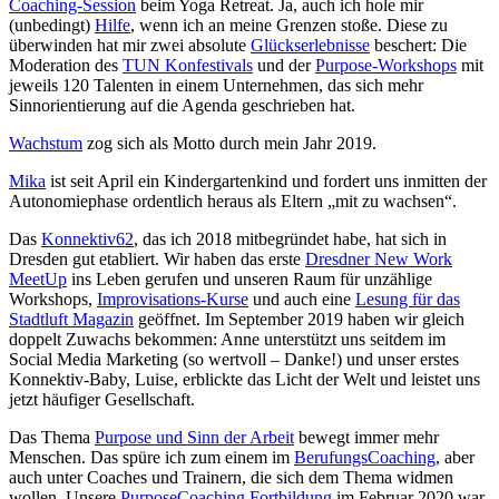
Coaching-Session
beim Yoga Retreat. Ja, auch ich hole mir
(unbedingt)
Hilfe
, wenn ich an meine Grenzen stoße. Diese zu
überwinden hat mir zwei absolute
Glückserlebnisse
beschert: Die
Moderation des
TUN Konfestivals
und der
Purpose-Workshops
mit
jeweils 120 Talenten in einem Unternehmen, das sich mehr
Sinnorientierung auf die Agenda geschrieben hat.
Wachstum
zog sich als Motto durch mein Jahr 2019.
Mika
ist seit April ein Kindergartenkind und fordert uns inmitten der
Autonomiephase ordentlich heraus als Eltern „mit zu wachsen“.
Das
Konnektiv62
, das ich 2018 mitbegründet habe, hat sich in
Dresden gut etabliert. Wir haben das erste
Dresdner New Work
MeetUp
ins Leben gerufen und unseren Raum für unzählige
Workshops,
Improvisations-Kurse
und auch eine
Lesung für das
Stadtluft Magazin
geöffnet. Im September 2019 haben wir gleich
doppelt Zuwachs bekommen: Anne unterstützt uns seitdem im
Social Media Marketing (so wertvoll – Danke!) und unser erstes
Konnektiv-Baby, Luise, erblickte das Licht der Welt und leistet uns
jetzt häufiger Gesellschaft.
Das Thema
Purpose und Sinn der Arbeit
bewegt immer mehr
Menschen. Das spüre ich zum einem im
BerufungsCoaching
, aber
auch unter Coaches und Trainern, die sich dem Thema widmen
wollen. Unsere
PurposeCoaching Fortbildung
im Februar 2020 war