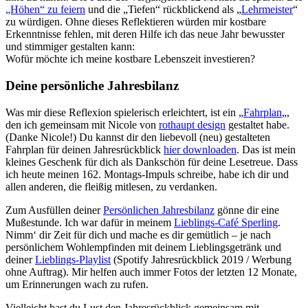
„Höhen“ zu feiern
und die „Tiefen“ rückblickend als „
Lehrmeister
“
zu würdigen. Ohne dieses Reflektieren würden mir kostbare
Erkenntnisse fehlen, mit deren Hilfe ich das neue Jahr bewusster
und stimmiger gestalten kann:
Wofür möchte ich meine kostbare Lebenszeit investieren?
Deine persönliche Jahresbilanz
Was mir diese Reflexion spielerisch erleichtert, ist ein „
Fahrplan
„,
den ich gemeinsam mit Nicole von
rothaupt design
gestaltet habe.
(Danke Nicole!) Du kannst dir den liebevoll (neu) gestalteten
Fahrplan für deinen Jahresrückblick
hier downloaden
. Das ist mein
kleines Geschenk für dich als Dankschön für deine Lesetreue. Dass
ich heute meinen 162. Montags-Impuls schreibe, habe ich dir und
allen anderen, die fleißig mitlesen, zu verdanken.
Zum Ausfüllen deiner
Persönlichen Jahresbilanz
gönne dir eine
Mußestunde. Ich war dafür in meinem
Lieblings-Café Sperling
.
Nimm‘ dir Zeit für dich und mache es dir gemütlich – je nach
persönlichem Wohlempfinden mit deinem Lieblingsgetränk und
deiner
Lieblings-Playlist
(Spotify Jahresrückblick 2019 / Werbung
ohne Auftrag). Mir helfen auch immer Fotos der letzten 12 Monate,
um Erinnerungen wach zu rufen.
Vielleicht hast du Lust den Jahresrückblick gemeinsam mit