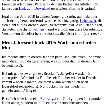
Freunden oder deiner Partnerin / deinem Partner auszufüllen. Du
kannst den
Link zum Download
gern teilen. Sharing is caring!
Egal ob das Jahr 2019 in deinen Augen großartig, gut, naja oder
auch richtig herausfordernd war – es ist einzigartig.
Lebenszeit
, die
sich nicht zurück drehen, doch „verwerten“ lässt. Alle Erfahrungen,
die guten wie die
schlechten
– sind wertvoll, um diese bezaubernde
Version von dir selbst hervorzulocken, die (sich) in dir (ver-)steckt.
Mein Jahresrückblick 2019: Wachstum erfordert
Mut
Ich möchte auch in diesem Jahr ein paar Einblicke teilen und freue
mich darauf von dir zu erfahren, was du oder dich in diesem Jahr
bewegt ha(s)t.
Bei mir gab es zwei große „Brocken“, die gelöst wurden. Zum
einen privat: Wir sind als Familie seit Oktober wieder in Dresden
vereint – nach 2 Jahren, die mein Mann wöchentlich nach
Düsseldorf gependelt ist. Nun ruckelt wir uns wieder im
gemeinsamen Alltag ein.
Beruflich habe ich meine
Redeangst
vor Großgruppen überwunden.
Nicht allein, sondern mithilfe einer sehr aufschlussreichen