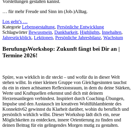
Vorstellungen gestalten kannst.
… für mehr Freude und Sinn im (Job-)Alltag.
Los geht’s …
Kategorie
Lebensgestaltung
,
Persönliche Entwicklung
Schlagwörter
Bewusstsein
,
Dankbarkeit
,
Highlights
,
Innehalten
,
Jahresrückblick
,
Lektionen
,
Persönliche Jahresbilanz
,
Wachstum
BerufungsWorkshop: Zukunft fängt bei Dir an |
Termine 2026!
Spüre, was wirklich in dir steckt – und wofür du in dieser Welt
stehen willst. In einer kleinen Gruppe von Gleichgesinnten tauchst
du ein in einen achtsamen Reflexionsraum, in dem du deine Stärken,
Werte und Kraftquellen erkennst und dich mit deinem
Herzensanliegen verbindest. Inspiriert durch Coaching-Übungen,
Impulse und den Austausch im kreativen Wohlfühlambiente des
Konnektiv62 gewinnst du Klarheit darüber, wohin du beruflich und
persönlich wirklich willst. Dieser Workshop lädt dich ein, neue
Möglichkeiten zu entdecken, innere Orientierung zu finden und
deinen Beitrag für ein gelingendes Morgen mutig zu gestalten.