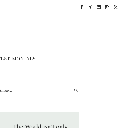
Facebook
XING
LinkedIn
Instagram
RSS
Feed
TESTIMONIALS
„The World isn’t only