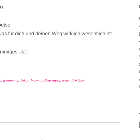
en.
pulse.
was für dich und deinen Weg wirklich wesentlich ist.
immiges „Ja“,
t
,
Besinnung
,
Fokus
,
Inventur
,
Nein sagen
,
wesentlich leben