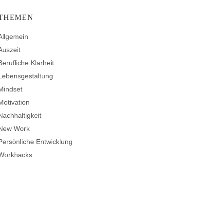
THEMEN
Allgemein
Auszeit
Berufliche Klarheit
Lebensgestaltung
Mindset
Motivation
Nachhaltigkeit
New Work
Persönliche Entwicklung
Workhacks