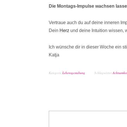
Die Montags-Impulse wachsen lass
Vertraue auch du auf deine inneren Im
Dein
Herz
und deine Intuition wissen, 
Ich wünsche dir in dieser Woche ein st
Katja
Kategorie
Lebensgestaltung
Schlagwörter
Achtsamkei