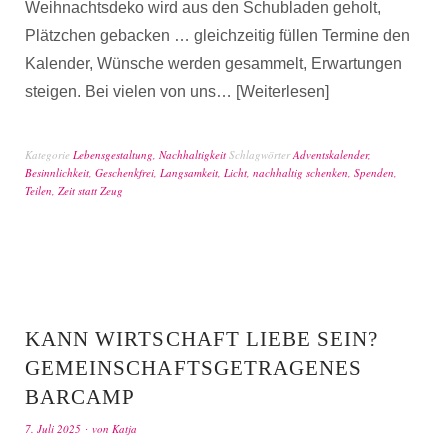
Weihnachtsdeko wird aus den Schubladen geholt,
Plätzchen gebacken … gleichzeitig füllen Termine den
Kalender, Wünsche werden gesammelt, Erwartungen
steigen. Bei vielen von uns…
Weiterlesen
Kategorie
Lebensgestaltung
,
Nachhaltigkeit
Schlagwörter
Adventskalender
,
Besinnlichkeit
,
Geschenkfrei
,
Langsamkeit
,
Licht
,
nachhaltig schenken
,
Spenden
,
Teilen
,
Zeit statt Zeug
KANN WIRTSCHAFT LIEBE SEIN?
GEMEINSCHAFTSGETRAGENES
BARCAMP
7. Juli 2025
von
Katja