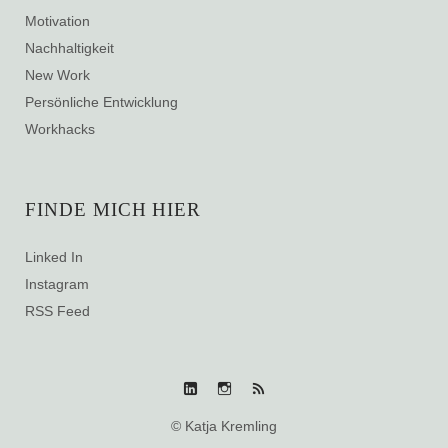
Motivation
Nachhaltigkeit
New Work
Persönliche Entwicklung
Workhacks
FINDE MICH HIER
Linked In
Instagram
RSS Feed
Linked
Instagram
RSS
© Katja Kremling
In
Feed