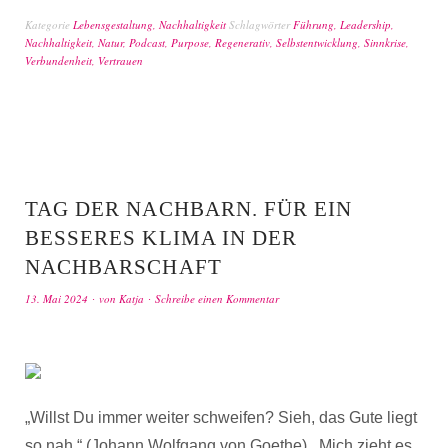
Kategorie
Lebensgestaltung
,
Nachhaltigkeit
Schlagwörter
Führung
,
Leadership
,
Nachhaltigkeit
,
Natur
,
Podcast
,
Purpose
,
Regenerativ
,
Selbstentwicklung
,
Sinnkrise
,
Verbundenheit
,
Vertrauen
TAG DER NACHBARN. FÜR EIN
BESSERES KLIMA IN DER
NACHBARSCHAFT
13. Mai 2024
von
Katja
Schreibe einen Kommentar
„Willst Du immer weiter schweifen? Sieh, das Gute liegt
so nah.“ (Johann Wolfgang von Goethe) Mich zieht es