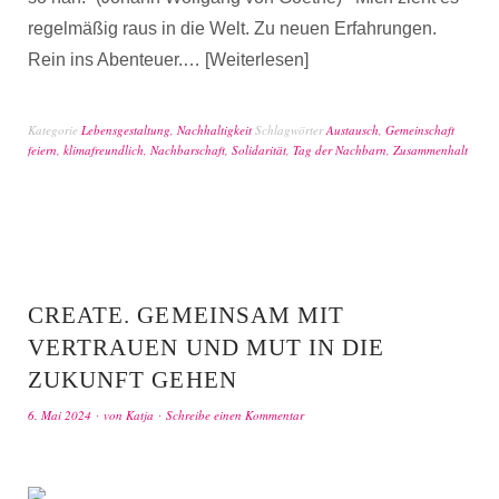
regelmäßig raus in die Welt. Zu neuen Erfahrungen.
Rein ins Abenteuer.…
Weiterlesen
Kategorie
Lebensgestaltung
,
Nachhaltigkeit
Schlagwörter
Austausch
,
Gemeinschaft
feiern
,
klimafreundlich
,
Nachbarschaft
,
Solidarität
,
Tag der Nachbarn
,
Zusammenhalt
CREATE. GEMEINSAM MIT
VERTRAUEN UND MUT IN DIE
ZUKUNFT GEHEN
6. Mai 2024
von
Katja
Schreibe einen Kommentar