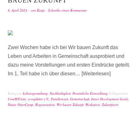
BAUEN ZUKUNFT
8. April 2024
von
Katja
Schreibe einen Kommentar
Zwei Wochen habe ich bei Wir bauen Zukunft das
Leben und Arbeiten in Gemeinschaft ausprobiert und
dazu meine Vorstellungen und ersten Eindrücke geteilt.
Im 1. Teil habe ich über diesen…
Weiterlesen
Kategorie
Lebensgestaltung
,
Nachhaltigkeit
,
Persönliche Entwicklung
Schlagwörter
ComYOUnity
,
ecosphäre e.V.
,
Familienzeit
,
Gemeinschaft
,
Inner Development Goals
,
Natur
,
OsterCamp
,
Regeneration
,
Wir bauen Zukunft
,
Workation
,
Zukunftsort