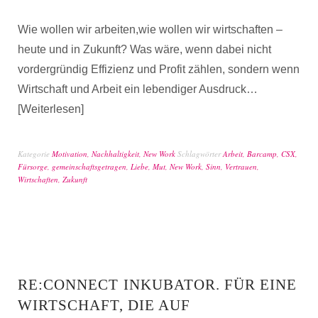
Wie wollen wir arbeiten,wie wollen wir wirtschaften –
heute und in Zukunft? Was wäre, wenn dabei nicht
vordergründig Effizienz und Profit zählen, sondern wenn
Wirtschaft und Arbeit ein lebendiger Ausdruck…
Weiterlesen
Kategorie
Motivation
,
Nachhaltigkeit
,
New Work
Schlagwörter
Arbeit
,
Barcamp
,
CSX
,
Fürsorge
,
gemeinschaftsgetragen
,
Liebe
,
Mut
,
New Work
,
Sinn
,
Vertrauen
,
Wirtschaften
,
Zukunft
RE:CONNECT INKUBATOR. FÜR EINE
WIRTSCHAFT, DIE AUF