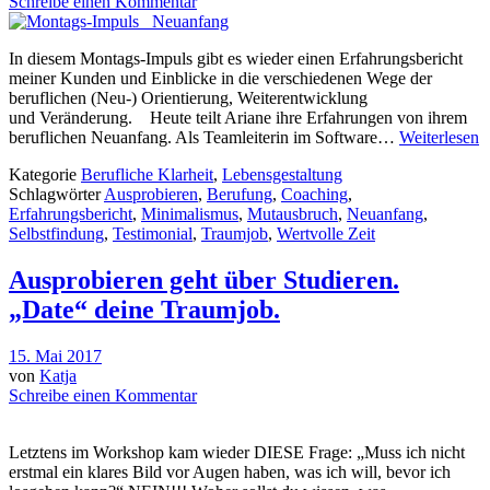
Schreibe einen Kommentar
In diesem Montags-Impuls gibt es wieder einen Erfahrungsbericht
meiner Kunden und Einblicke in die verschiedenen Wege der
beruflichen (Neu-) Orientierung, Weiterentwicklung
und Veränderung. Heute teilt Ariane ihre Erfahrungen von ihrem
beruflichen Neuanfang. Als Teamleiterin im Software…
Weiterlesen
Kategorie
Berufliche Klarheit
,
Lebensgestaltung
Schlagwörter
Ausprobieren
,
Berufung
,
Coaching
,
Erfahrungsbericht
,
Minimalismus
,
Mutausbruch
,
Neuanfang
,
Selbstfindung
,
Testimonial
,
Traumjob
,
Wertvolle Zeit
Ausprobieren geht über Studieren.
„Date“ deine Traumjob.
15. Mai 2017
von
Katja
Schreibe einen Kommentar
Letztens im Workshop kam wieder DIESE Frage: „Muss ich nicht
erstmal ein klares Bild vor Augen haben, was ich will, bevor ich