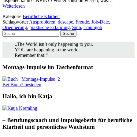
losgehen kann?“ NEIN!!! Woher sollst du wissen, was…
Weiterlesen
Kategorie
Berufliche Klarheit
Schlagwörter
Ausprobieren
,
descape
,
Freude
,
Job-Date
,
Orientierung
,
praktische Erfahrung
,
Sinn
,
Traumjob
Suche
„The World isn’t only happening to you.
YOU are happening to the world.
Remember that!“
Montags-Impulse im Taschenformat
Bei Buch7 bestellen
Hallo, ich bin Katja
– Berufungscoach und Impulsgeberin für berufliche
Klarheit und persönliches Wachstum