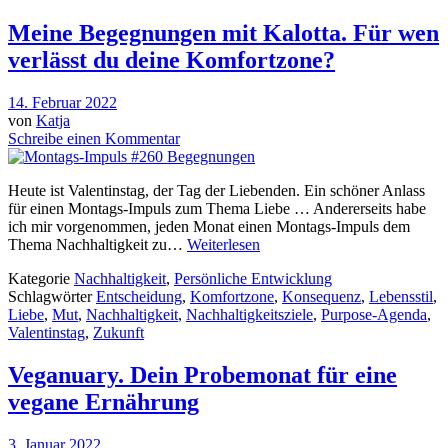
Meine Begegnungen mit Kalotta. Für wen
verlässt du deine Komfortzone?
14. Februar 2022
von
Katja
Schreibe einen Kommentar
Heute ist Valentinstag, der Tag der Liebenden. Ein schöner Anlass
für einen Montags-Impuls zum Thema Liebe … Andererseits habe
ich mir vorgenommen, jeden Monat einen Montags-Impuls dem
Thema Nachhaltigkeit zu…
Weiterlesen
Kategorie
Nachhaltigkeit
,
Persönliche Entwicklung
Schlagwörter
Entscheidung
,
Komfortzone
,
Konsequenz
,
Lebensstil
,
Liebe
,
Mut
,
Nachhaltigkeit
,
Nachhaltigkeitsziele
,
Purpose-Agenda
,
Valentinstag
,
Zukunft
Veganuary. Dein Probemonat für eine
vegane Ernährung
3. Januar 2022