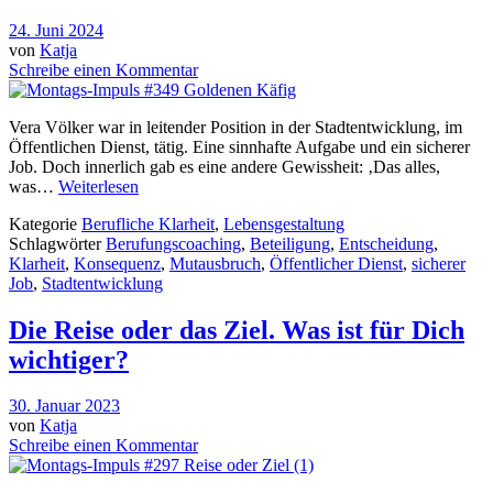
24. Juni 2024
von
Katja
Schreibe einen Kommentar
Vera Völker war in leitender Position in der Stadtentwicklung, im
Öffentlichen Dienst, tätig. Eine sinnhafte Aufgabe und ein sicherer
Job. Doch innerlich gab es eine andere Gewissheit: ‚Das alles,
was…
Weiterlesen
Kategorie
Berufliche Klarheit
,
Lebensgestaltung
Schlagwörter
Berufungscoaching
,
Beteiligung
,
Entscheidung
,
Klarheit
,
Konsequenz
,
Mutausbruch
,
Öffentlicher Dienst
,
sicherer
Job
,
Stadtentwicklung
Die Reise oder das Ziel. Was ist für Dich
wichtiger?
30. Januar 2023
von
Katja
Schreibe einen Kommentar