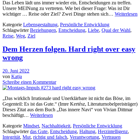
Das Leben lädt uns immer wieder ein, Entscheidungen zu treffen.
Unsere MEINung zu vertreten. Wie bei dieser Frage: Was ist Dir
wichtiger … Reise oder Ziel? Zwei Dinge stehen sich…
Weiterlesen
Kategorie
Lebensgestaltung
,
Persönliche Entwicklung
Schlagwörter
Beziehungen
,
Entscheidung
,
Liebe
,
Qual der Wahl
,
Reise
,
Weg
,
Ziel
Dem Herzen folgen. Hard right over easy
wrong
20. Juni 2022
von
Katja
Schreibe einen Kommentar
„Das wirklich Irrationale und Unerklärbare ist nicht das Böse, im
Gegenteil: Es ist das Gute.“ (Imre Kertész, Literaturnobelpreisträger)
Dieses Zitat aus dem Buch „Das innere Navi“ von Vivian Dittmar
beschäftigt…
Weiterlesen
Kategorie
Mindset
,
Nachhaltigkeit
,
Persönliche Entwicklung
Schlagwörter
das Gute
,
Entscheidung
,
Haltung
,
Herzintelligenz
,
Integrität
,
Mut
,
richtig und falsch
,
Verantwortung
,
Vertrauen