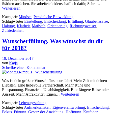
Stärken ausleben. Sie arbeitete leidenschaftlich dafür, Schritt…
Weiterlesen
Kategorie
Mindset
,
Persönliche Entwicklung
Schlagwörter
Einstellung
,
Entscheidung
,
Erfüllung
,
Glaubenssätze
,
Haltung
,
Klarheit
,
Maßstab
,
Orientierung
,
Richtungsweiser
,
Zufriedenheit
Wunscherfüllung. Was wünschst du dir
für 2018?
18. Dezember 2017
von
Katja
Schreibe einen Kommentar
Was ist dein größter Wunsch fürs neue Jahr? Mehr Zeit mit deinen
Liebsten. Eine liebevolle Partnerschaft. Mehr Ruhe und
Entspannung. Finanzielle Unabhängigkeit. Eine längere Reise oder
Auszeit. Mehr Attraktivität. Einen…
Weiterlesen
Kategorie
Lebensgestaltung
Schlagwörter
Aufmerksamkeit
,
Eigenverantwortung
,
Entscheidung
,
Fokus
,
Fügung
,
Gesetz der Anziehung
,
Hoffnung
,
Kraft der