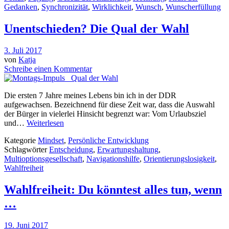
Gedanken
,
Synchronizität
,
Wirklichkeit
,
Wunsch
,
Wunscherfüllung
Unentschieden? Die Qual der Wahl
3. Juli 2017
von
Katja
Schreibe einen Kommentar
Die ersten 7 Jahre meines Lebens bin ich in der DDR
aufgewachsen. Bezeichnend für diese Zeit war, dass die Auswahl
der Bürger in vielerlei Hinsicht begrenzt war: Vom Urlaubsziel
und…
Weiterlesen
Kategorie
Mindset
,
Persönliche Entwicklung
Schlagwörter
Entscheidung
,
Erwartungshaltung
,
Multioptionsgesellschaft
,
Navigationshilfe
,
Orientierungslosigkeit
,
Wahlfreiheit
Wahlfreiheit: Du könntest alles tun, wenn
…
19. Juni 2017