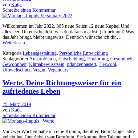
von
Katja
Schreibe einen Kommentar
Willkommen im Jahr 2022. 365 neue Seiten 12 neue Kapitel Und
alles leer. Du entscheidest, was du daraus machst. (Unbekannt) Was
das Jahr bringt, bleibt ungewiss. Dennoch wünsche ich dir,…
Weiterlesen
Kategorie
Lebensgestaltung
,
Persönliche Entwicklung
Schlagwörter
Ausprobieren
,
Entscheidung
,
Ernährung
,
Gesundheit
,
Gewohnheit
,
Klimabewusstsein
,
pflanzenbasiert
,
Tierwohl
,
Umweltschutz
,
Vegan
,
Veganuary
Werte. Deine Richtungsweiser für ein
zufriedenes Leben
25. März 2019
von
Katja
Schreibe einen Kommentar
Vor zwei Wochen hatte ich eine Kundin, die ihren Beruf lange Jahre
geliebt hat. Ihre Arbeit war Berufung. Sie konnte ihre Talente und