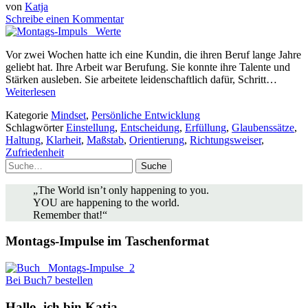
von
Katja
Schreibe einen Kommentar
Vor zwei Wochen hatte ich eine Kundin, die ihren Beruf lange Jahre
geliebt hat. Ihre Arbeit war Berufung. Sie konnte ihre Talente und
Stärken ausleben. Sie arbeitete leidenschaftlich dafür, Schritt…
Weiterlesen
Kategorie
Mindset
,
Persönliche Entwicklung
Schlagwörter
Einstellung
,
Entscheidung
,
Erfüllung
,
Glaubenssätze
,
Haltung
,
Klarheit
,
Maßstab
,
Orientierung
,
Richtungsweiser
,
Zufriedenheit
Suche
„The World isn’t only happening to you.
YOU are happening to the world.
Remember that!“
Montags-Impulse im Taschenformat
Bei Buch7 bestellen
Hallo, ich bin Katja