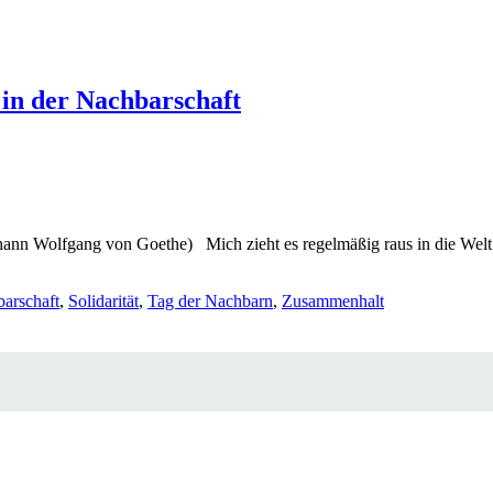
 in der Nachbarschaft
Johann Wolfgang von Goethe) Mich zieht es regelmäßig raus in die We
arschaft
,
Solidarität
,
Tag der Nachbarn
,
Zusammenhalt