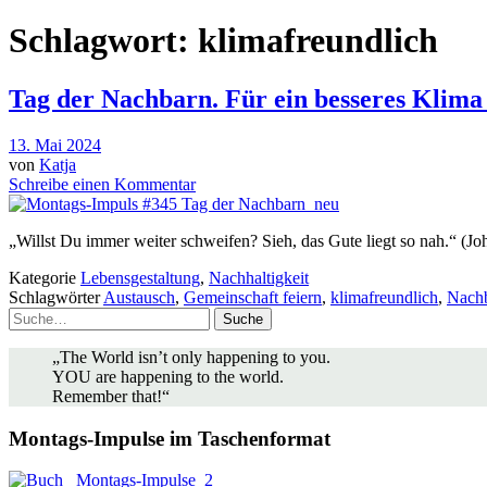
Schlagwort:
klimafreundlich
Tag der Nachbarn. Für ein besseres Klima
13. Mai 2024
von
Katja
Schreibe einen Kommentar
„Willst Du immer weiter schweifen? Sieh, das Gute liegt so nah.“ (
Kategorie
Lebensgestaltung
,
Nachhaltigkeit
Schlagwörter
Austausch
,
Gemeinschaft feiern
,
klimafreundlich
,
Nachb
Suche
„The World isn’t only happening to you.
YOU are happening to the world.
Remember that!“
Montags-Impulse im Taschenformat