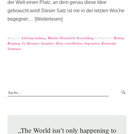
der Welt einen Platz, an dem genau diese Idee
gebraucht wird! Dieser Satz ist mir in der letzten Woche
begegnet.…
Weiterlesen
Kategorie
Lebensgestaltung
,
Mindset
,
Persönliche Entwicklung
Schlagwörter
Beitrag
,
Berufung
,
Co-Kreation
,
Gestalten
,
Ideen verwirklichen
,
Inspiration
,
Kreativität
,
Vertrauen
„The World isn’t only happening to