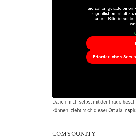
Sie sehen gerade einen P
eigentlichen Inhalt zuz
unten. Bitte beachten
we
M
Erforderlichen Servi
Da ich mich selbst mit der Frage beschä
können, zieht mich dieser Ort als
Inspi
COMYOUNITY