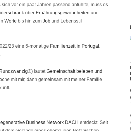
s sich vor ein paar Jahren passend anfühlte, muss es
iderschrank
über
Ernährungsgewohnheiten
und
en
Werte
bis hin zum
Job
und Lebensstil
2022/23 eine 6-monatige
Familienzeit in Portugal
.
l
.
IRundzwanzig®
) lautet
Gemeinschaft beleben und
Woche mit mir, dann gemeinsam mit meiner Familie
unft.
egenerative Business Network DACH
entdeckt. Seit
auf dem Gelände eines ehemaligen Botanischen