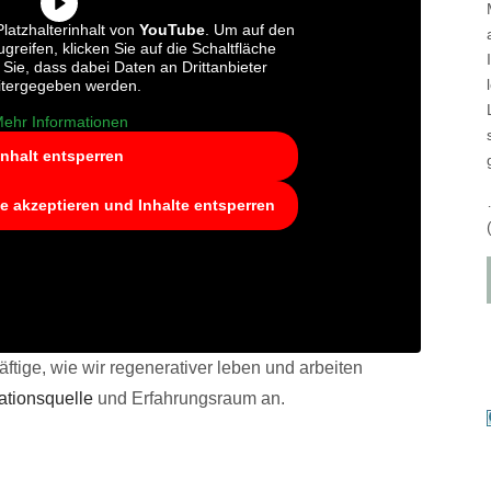
latzhalterinhalt von
YouTube
. Um auf den
ugreifen, klicken Sie auf die Schaltfläche
 Sie, dass dabei Daten an Drittanbieter
itergegeben werden.
ehr Informationen
Inhalt entsperren
ce akzeptieren und Inhalte entsperren
ftige, wie wir regenerativer leben und arbeiten
rationsquelle
und Erfahrungsraum an.