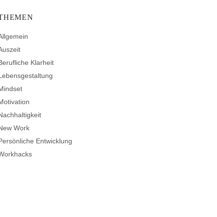
THEMEN
Allgemein
Auszeit
Berufliche Klarheit
Lebensgestaltung
Mindset
Motivation
Nachhaltigkeit
New Work
Persönliche Entwicklung
Workhacks