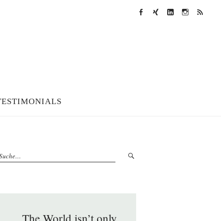
Facebook
XING
LinkedIn
Instagram
RSS
Feed
TESTIMONIALS
„The World isn’t only