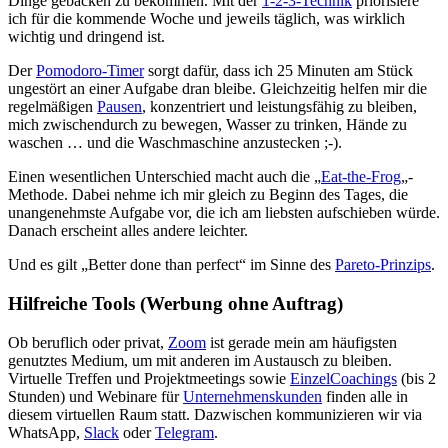
Dinge gebacken zu bekommen. Mit der
1-2-3-Technik
priorisiere
ich für die kommende Woche und jeweils täglich, was wirklich
wichtig und dringend ist.
Der
Pomodoro-Timer
sorgt dafür, dass ich 25 Minuten am Stück
ungestört an einer Aufgabe dran bleibe. Gleichzeitig helfen mir die
regelmäßigen
Pausen
, konzentriert und leistungsfähig zu bleiben,
mich zwischendurch zu bewegen, Wasser zu trinken, Hände zu
waschen … und die Waschmaschine anzustecken ;-).
Einen wesentlichen Unterschied macht auch die „
Eat-the-Frog
„-
Methode. Dabei nehme ich mir gleich zu Beginn des Tages, die
unangenehmste Aufgabe vor, die ich am liebsten aufschieben würde.
Danach erscheint alles andere leichter.
Und es gilt „Better done than perfect“ im Sinne des
Pareto-Prinzips
.
Hilfreiche Tools (Werbung ohne Auftrag)
Ob beruflich oder privat,
Zoom
ist gerade mein am häufigsten
genutztes Medium, um mit anderen im Austausch zu bleiben.
Virtuelle Treffen und Projektmeetings sowie
EinzelCoachings
(bis 2
Stunden) und Webinare für
Unternehmenskunden
finden alle in
diesem virtuellen Raum statt. Dazwischen kommunizieren wir via
WhatsApp,
Slack
oder
Telegram
.