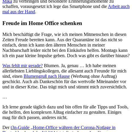
Mika
zu verbringen und besondere Erinnerungsmomente zu
schaffen, vorausgesetzt ich lege das Smartphone und die
Arbeit auch
mal aus der Hand
.
Freude im Home Office schenken
Mich beschäftigt die Frage, wie ich meinen Mitmenschen in diesen
Zeiten Freude bereiten kann. Aus der Quarantäne ist das nicht so
einfach, denn ich kann den älteren Menschen in meiner
Nachbarschaft leider nicht bei den Einkäufen helfen. Montags kann
ich ein paar kleine Impulse geben. Doch was gibt es darüber hinaus?
Was fehlt mir gerade?
Blumen. Ja, genau … Ich habe meinen
allerliebsten Lieblingskollegen, die allesamt auch Freunde für mich
sind, einen
Blumengruß nach Hause
(Werbung ohne Auftrag)
geschickt. Auch als Dankeschön für das wertvolle Miteinander vor
und in dieser Krise. Das trägt mich und stimmt mich zuversichtlich.
…
Ich lerne gerade täglich dazu und bin offen für alle Tipps und Tools,
die helfen, den komplexen Alltag einfacher zu gestalten. Einiges
mag für dich passen, anderes nicht.
Der
t3n-Guide „Home-Office währen der Corona-Notlage in