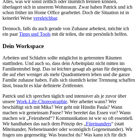
Alles, was wir sonst zeitlich oder räumlich trennen können,
überlagert sich in unserem Wohnraum. Zwar haben Patrick und ich
schon früher im Home Office gearbeitet. Doch die Situation ist in
keinerlei Weise
vergleichbar
.
Dennoch, falls du auch gerade von Zuhause arbeitest, möchte ich
ein paar
Tipps und Tools
mit dir teilen, die mir persönlich helfen.
Dein Workspace
Arbeiten und Schlafen sollte möglichst in getrennten Räumen
stattfinden. Und auch so, dass dein Arbeitsplatz nicht mitten im
Familientrubel liegt. Das ist leichter gesagt als getan für diejenigen,
die auf eher weniger als mehr Quadratmetern leben und die ganze
Familie zuhause haben. Falls sich räumlich keine Trennung schaffen
lässt, braucht es klar definierte Zeitfenster.
Patrick und ich sprechen täglich und intensiver als je zuvor über
unsere
Work-Life-Choreographie
. Wer arbeitet wann? Wer
beschäftigt sich mit Mika? Wer geht mit Hündin Paula? Wann
machen wir gemeinsam Pause? Wer bereitet das Essen vor? Wann
machen wir „Feierabend“? Kommunikation ist wie so oft essentiell.
Wir handhaben das nach dem Prinzip des „
Füreinanders
“ (statt
Miteinander, Nebeneinander oder womöglich Gegeneinander). Wir
fragen uns gegenseitig: Was brauchst du? Was kann ich für dich