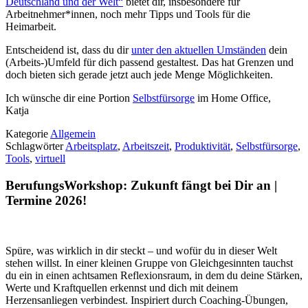
Deutschland und der Welt“
bietet dir, insbesondere für
Arbeitnehmer*innen, noch mehr Tipps und Tools für die
Heimarbeit.
Entscheidend ist, dass du dir
unter den aktuellen Umständen
dein
(Arbeits-)Umfeld für dich passend gestaltest. Das hat Grenzen und
doch bieten sich gerade jetzt auch jede Menge Möglichkeiten.
Ich wünsche dir eine Portion
Selbstfürsorge
im Home Office,
Katja
Kategorie
Allgemein
Schlagwörter
Arbeitsplatz
,
Arbeitszeit
,
Produktivität
,
Selbstfürsorge
,
Tools
,
virtuell
BerufungsWorkshop: Zukunft fängt bei Dir an |
Termine 2026!
Spüre, was wirklich in dir steckt – und wofür du in dieser Welt
stehen willst. In einer kleinen Gruppe von Gleichgesinnten tauchst
du ein in einen achtsamen Reflexionsraum, in dem du deine Stärken,
Werte und Kraftquellen erkennst und dich mit deinem
Herzensanliegen verbindest. Inspiriert durch Coaching-Übungen,