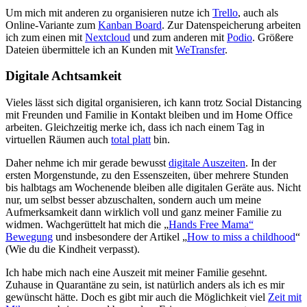
Um mich mit anderen zu organisieren nutze ich
Trello
, auch als
Online-Variante zum
Kanban Board
. Zur Datenspeicherung arbeiten
ich zum einen mit
Nextcloud
und zum anderen mit
Podio
. Größere
Dateien übermittele ich an Kunden mit
WeTransfer
.
Digitale Achtsamkeit
Vieles lässt sich digital organisieren, ich kann trotz Social Distancing
mit Freunden und Familie in Kontakt bleiben und im Home Office
arbeiten. Gleichzeitig merke ich, dass ich nach einem Tag in
virtuellen Räumen auch
total platt
bin.
Daher nehme ich mir gerade bewusst
digitale Auszeiten
. In der
ersten Morgenstunde, zu den Essenszeiten, über mehrere Stunden
bis halbtags am Wochenende bleiben alle digitalen Geräte aus. Nicht
nur, um selbst besser abzuschalten, sondern auch um meine
Aufmerksamkeit dann wirklich voll und ganz meiner Familie zu
widmen. Wachgerüttelt hat mich die „
Hands Free Mama“
Bewegung
und insbesondere der Artikel „
How to miss a childhood
“
(Wie du die Kindheit verpasst).
Ich habe mich nach eine Auszeit mit meiner Familie gesehnt.
Zuhause in Quarantäne zu sein, ist natürlich anders als ich es mir
gewünscht hätte. Doch es gibt mir auch die Möglichkeit viel
Zeit mit