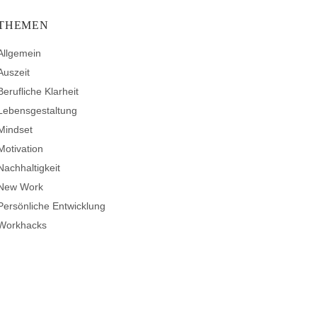
THEMEN
Allgemein
Auszeit
Berufliche Klarheit
Lebensgestaltung
Mindset
Motivation
Nachhaltigkeit
New Work
Persönliche Entwicklung
Workhacks