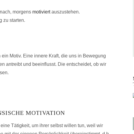
anach, morgens
motiviert
auszustehen.
 zu starten.
h ein Motiv. Eine innere Kraft, die uns in Bewegung
en antreibt und beeinflusst. Die entscheidet, ob wir
sen.
NSISCHE MOTIVATION
eine Tätigkeit, um ihrer selbst willen tun, weil wir
 mit der eigenen Persönlichkeit übereinstimmt, d.h.