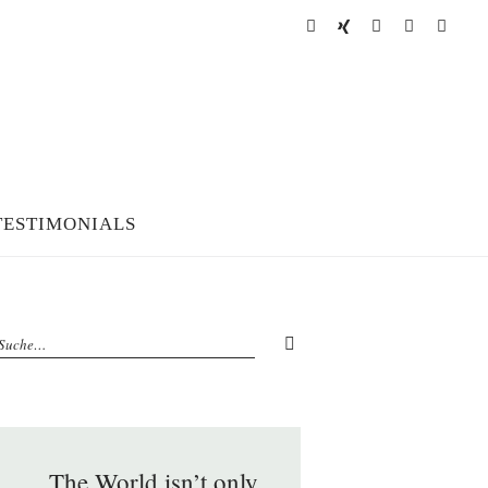
Facebook
XING
LinkedIn
Instagram
RSS
Feed
TESTIMONIALS
„The World isn’t only