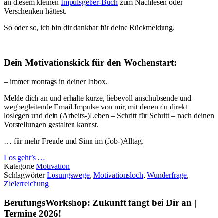
an diesem kleinen
Impulsgeber-Buch
zum Nachlesen oder
Verschenken hättest.
So oder so, ich bin dir dankbar für deine Rückmeldung.
Dein Motivationskick für den Wochenstart:
– immer montags in deiner Inbox.
Melde dich an und erhalte kurze, liebevoll anschubsende und
wegbegleitende Email-Impulse von mir, mit denen du direkt
loslegen und dein (Arbeits-)Leben – Schritt für Schritt – nach deinen
Vorstellungen gestalten kannst.
… für mehr Freude und Sinn im (Job-)Alltag.
Los geht’s …
Kategorie
Motivation
Schlagwörter
Lösungswege
,
Motivationsloch
,
Wunderfrage
,
Zielerreichung
BerufungsWorkshop: Zukunft fängt bei Dir an |
Termine 2026!