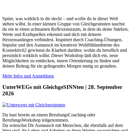
Spüre, was wirklich in dir steckt – und wofür du in dieser Welt
stehen willst. In einer kleinen Gruppe von Gleichgesinnten tauchst
du ein in einen achtsamen Reflexionsraum, in dem du deine Stärken,
Werte und Kraftquellen erkennst und dich mit deinem
Herzensanliegen verbindest. Inspiriert durch Coaching-Übungen,
Impulse und den Austausch im kreativen Wohlfühlambiente des
Konnektiv62 gewinnst du Klarheit darüber, wohin du beruflich und
persönlich wirklich willst. Dieser Workshop lädt dich ein, neue
Möglichkeiten zu entdecken, innere Orientierung zu finden und
deinen Beitrag für ein gelingendes Morgen mutig zu gestalten.
Mehr Infos und Anmeldung
UnterWEGs mit GleichgeSINNten | 28. September
2026
Du hast bereits an einem BerufungsCoaching oder
BerufungsWorkshop teilgenommen.
Du wünschst Dir Austausch mit Menschen, die ebenfalls auf dem
Weg sind, ihr Leben und Arbeiten an ihren Werten auszurichten und