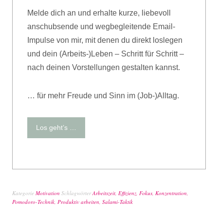
Melde dich an und erhalte kurze, liebevoll
anschubsende und wegbegleitende Email-
Impulse von mir, mit denen du direkt loslegen
und dein (Arbeits-)Leben – Schritt für Schritt –
nach deinen Vorstellungen gestalten kannst.
… für mehr Freude und Sinn im (Job-)Alltag.
Los geht’s …
Kategorie
Motivation
Schlagwörter
Arbeitszeit
,
Effizienz
,
Fokus
,
Konzentration
,
Pomodoro-Technik
,
Produktiv arbeiten
,
Salami-Taktik