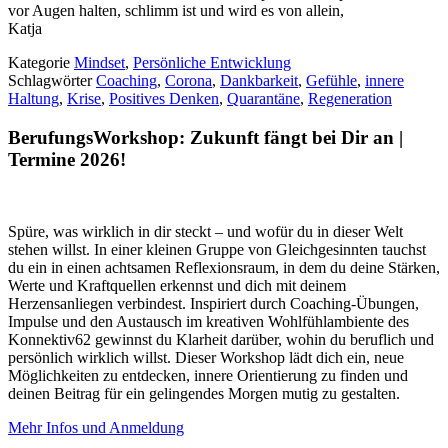
vor Augen halten, schlimm ist und wird es von allein,
Katja
Kategorie
Mindset
,
Persönliche Entwicklung
Schlagwörter
Coaching
,
Corona
,
Dankbarkeit
,
Gefühle
,
innere
Haltung
,
Krise
,
Positives Denken
,
Quarantäne
,
Regeneration
BerufungsWorkshop: Zukunft fängt bei Dir an |
Termine 2026!
Spüre, was wirklich in dir steckt – und wofür du in dieser Welt
stehen willst. In einer kleinen Gruppe von Gleichgesinnten tauchst
du ein in einen achtsamen Reflexionsraum, in dem du deine Stärken,
Werte und Kraftquellen erkennst und dich mit deinem
Herzensanliegen verbindest. Inspiriert durch Coaching-Übungen,
Impulse und den Austausch im kreativen Wohlfühlambiente des
Konnektiv62 gewinnst du Klarheit darüber, wohin du beruflich und
persönlich wirklich willst. Dieser Workshop lädt dich ein, neue
Möglichkeiten zu entdecken, innere Orientierung zu finden und
deinen Beitrag für ein gelingendes Morgen mutig zu gestalten.
Mehr Infos und Anmeldung