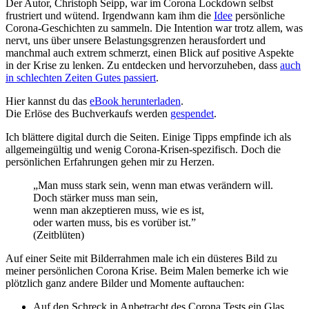
Der Autor, Christoph Seipp, war im Corona Lockdown selbst
frustriert und wütend. Irgendwann kam ihm die
Idee
persönliche
Corona-Geschichten zu sammeln. Die Intention war trotz allem, was
nervt, uns über unsere Belastungsgrenzen herausfordert und
manchmal auch extrem schmerzt, einen Blick auf positive Aspekte
in der Krise zu lenken. Zu entdecken und hervorzuheben, dass
auch
in schlechten Zeiten Gutes passiert
.
Hier kannst du das
eBook herunterladen
.
Die Erlöse des Buchverkaufs werden
gespendet
.
Ich blättere digital durch die Seiten. Einige Tipps empfinde ich als
allgemeingültig und wenig Corona-Krisen-spezifisch. Doch die
persönlichen Erfahrungen gehen mir zu Herzen.
„Man muss stark sein,
wenn man etwas verändern will.
Doch stärker muss man sein,
wenn man akzeptieren muss, wie es ist,
oder warten muss, bis es vorüber ist.”
(Zeitblüten)
Auf einer Seite mit Bilderrahmen male ich ein düsteres Bild zu
meiner persönlichen Corona Krise. Beim Malen bemerke ich wie
plötzlich ganz andere Bilder und Momente auftauchen:
Auf den Schreck in Anbetracht des Corona Tests ein Glas