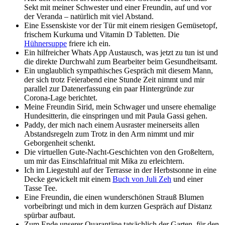
Sekt mit meiner Schwester und einer Freundin, auf und vor
der Veranda – natürlich mit viel Abstand.
Eine Essenskiste vor der Tür mit einem riesigen Gemüsetopf,
frischem Kurkuma und Vitamin D Tabletten. Die
Hühnersuppe
friere ich ein.
Ein hilfreicher Whats App Austausch, was jetzt zu tun ist und
die direkte Durchwahl zum Bearbeiter beim Gesundheitsamt.
Ein unglaublich sympathisches Gespräch mit diesem Mann,
der sich trotz Feierabend eine Stunde Zeit nimmt und mir
parallel zur Datenerfassung ein paar Hintergründe zur
Corona-Lage berichtet.
Meine Freundin Sirid, mein Schwager und unsere ehemalige
Hundesitterin, die einspringen und mit Paula Gassi gehen.
Paddy, der mich nach einem Ausraster meinerseits allen
Abstandsregeln zum Trotz in den Arm nimmt und mir
Geborgenheit schenkt.
Die virtuellen Gute-Nacht-Geschichten von den Großeltern,
um mir das Einschlafritual mit Mika zu erleichtern.
Ich im Liegestuhl auf der Terrasse in der Herbstsonne in eine
Decke gewickelt mit einem
Buch von Juli Zeh
und einer
Tasse Tee.
Eine Freundin, die einen wunderschönen Strauß Blumen
vorbeibringt und mich in dem kurzen Gespräch auf Distanz
spürbar aufbaut.
Zum Ende unserer Quarantäne tatsächlich der Garten, für den