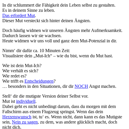
In dir schlummert die Fähigkeit dein Leben selbst zu gestalten.
Es in deinem Sinne zu leben.
Das erfordert Mut
.
Dieser Mut versteckt sich hinter deinen Ängsten.
Doch häufig widmen wir unseren Ängsten mehr Aufmerksamkeit.
Dadurch lassen wir sie wachsen.
Heute widmen wir uns voll und ganz dem Mut-Potenzial in dir.
Nimm‘ dir dafür ca. 10 Minuten Zeit:
Visualisiere dein „Mut-Ich“ – wie du bist, wenn du Mut hast.
Wie ist dein Mut-Ich?
Wie verhält es sich?
Wie redet es?
Wie trifft es
Entscheidungen
?
… besonders in den Situationen, dir dir
NOCH
Angst machen.
Stell‘ dir die mutigste Version deiner Selbst vor.
Mut ist
individuell
.
Dabei geht es nicht unbedingt darum, dass du morgen mit dem
Fallschirm aus einem Flugzeug springst. Wenn das dein
Herzenswunsch
ist, tu‘ es. Wenn nicht, dann kann es das Mutigste
sein,
Nein zu sagen
, zu dem, was andere glücklich macht, doch
nicht dich.