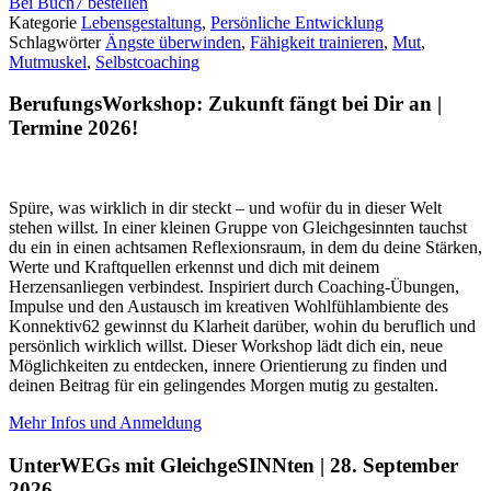
Bei Buch7 bestellen
Kategorie
Lebensgestaltung
,
Persönliche Entwicklung
Schlagwörter
Ängste überwinden
,
Fähigkeit trainieren
,
Mut
,
Mutmuskel
,
Selbstcoaching
BerufungsWorkshop: Zukunft fängt bei Dir an |
Termine 2026!
Spüre, was wirklich in dir steckt – und wofür du in dieser Welt
stehen willst. In einer kleinen Gruppe von Gleichgesinnten tauchst
du ein in einen achtsamen Reflexionsraum, in dem du deine Stärken,
Werte und Kraftquellen erkennst und dich mit deinem
Herzensanliegen verbindest. Inspiriert durch Coaching-Übungen,
Impulse und den Austausch im kreativen Wohlfühlambiente des
Konnektiv62 gewinnst du Klarheit darüber, wohin du beruflich und
persönlich wirklich willst. Dieser Workshop lädt dich ein, neue
Möglichkeiten zu entdecken, innere Orientierung zu finden und
deinen Beitrag für ein gelingendes Morgen mutig zu gestalten.
Mehr Infos und Anmeldung
UnterWEGs mit GleichgeSINNten | 28. September
2026