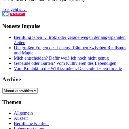
Los geht’s …
Neueste Impulse
Berufung leben … trotz oder gerade wegen der angespannten
Zeiten
Die großen Fragen des Lebens. Träumen zwischen Realismus
und Magie
Mich entscheiden? Dafür weiß ich noch nicht genug
Gebäude oder Garten? Vom Kultivieren des Lebendigen
Vom Kontakt in die WIRksamkeit: Das Gute Leben für alle
Archive
Archive
Themen
Allgemein
Auszeit
Berufliche Klarheit
Lebensgestaltung