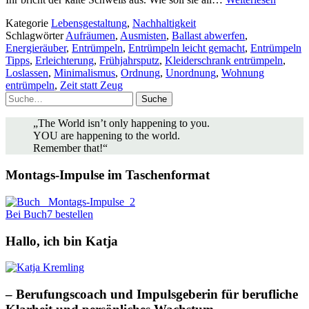
Kategorie
Lebensgestaltung
,
Nachhaltigkeit
Schlagwörter
Aufräumen
,
Ausmisten
,
Ballast abwerfen
,
Energieräuber
,
Entrümpeln
,
Entrümpeln leicht gemacht
,
Entrümpeln
Tipps
,
Erleichterung
,
Frühjahrsputz
,
Kleiderschrank entrümpeln
,
Loslassen
,
Minimalismus
,
Ordnung
,
Unordnung
,
Wohnung
entrümpeln
,
Zeit statt Zeug
Suche
„The World isn’t only happening to you.
YOU are happening to the world.
Remember that!“
Montags-Impulse im Taschenformat
Bei Buch7 bestellen
Hallo, ich bin Katja
– Berufungscoach und Impulsgeberin für berufliche