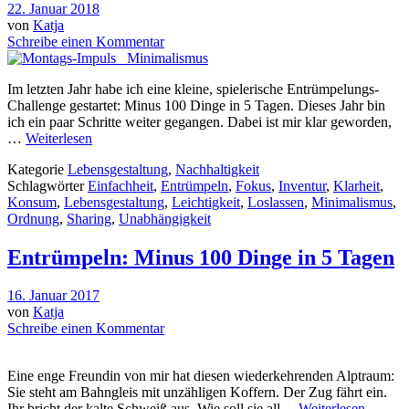
22. Januar 2018
von
Katja
Schreibe einen Kommentar
Im letzten Jahr habe ich eine kleine, spielerische Entrümpelungs-
Challenge gestartet: Minus 100 Dinge in 5 Tagen. Dieses Jahr bin
ich ein paar Schritte weiter gegangen. Dabei ist mir klar geworden,
…
Weiterlesen
Kategorie
Lebensgestaltung
,
Nachhaltigkeit
Schlagwörter
Einfachheit
,
Entrümpeln
,
Fokus
,
Inventur
,
Klarheit
,
Konsum
,
Lebensgestaltung
,
Leichtigkeit
,
Loslassen
,
Minimalismus
,
Ordnung
,
Sharing
,
Unabhängigkeit
Entrümpeln: Minus 100 Dinge in 5 Tagen
16. Januar 2017
von
Katja
Schreibe einen Kommentar
Eine enge Freundin von mir hat diesen wiederkehrenden Alptraum:
Sie steht am Bahngleis mit unzähligen Koffern. Der Zug fährt ein.
Ihr bricht der kalte Schweiß aus. Wie soll sie all…
Weiterlesen