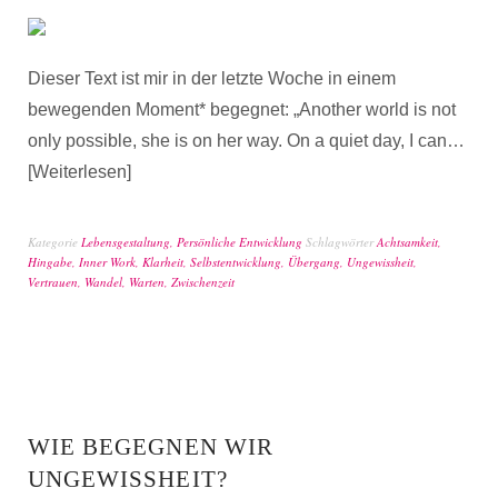
Dieser Text ist mir in der letzte Woche in einem
bewegenden Moment* begegnet: „Another world is not
only possible, she is on her way. On a quiet day, I can…
Weiterlesen
Kategorie
Lebensgestaltung
,
Persönliche Entwicklung
Schlagwörter
Achtsamkeit
,
Hingabe
,
Inner Work
,
Klarheit
,
Selbstentwicklung
,
Übergang
,
Ungewissheit
,
Vertrauen
,
Wandel
,
Warten
,
Zwischenzeit
WIE BEGEGNEN WIR
UNGEWISSHEIT?