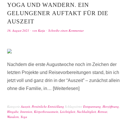
YOGA UND WANDERN. EIN
GELUNGENER AUFTAKT FÜR DIE
AUSZEIT
16. August 2021
von
Katja
Schreibe einen Kommentar
Nachdem die erste Augustwoche noch im Zeichen der
letzten Projekte und Reisevorbereitungen stand, bin ich
jetzt voll und ganz drin in der “Auszeit” – zunächst allein
ohne die Familie, in…
Weiterlesen
Kategorie
Auszeit
,
Persönliche Entwicklung
Schlagwörter
Entspannung
,
Herzöffnung
,
Hingabe
,
Intention
,
Körperbewusstsein
,
Leichtigkeit
,
Nachhaltigkeit
,
Retreat
,
Wandern
,
Yoga