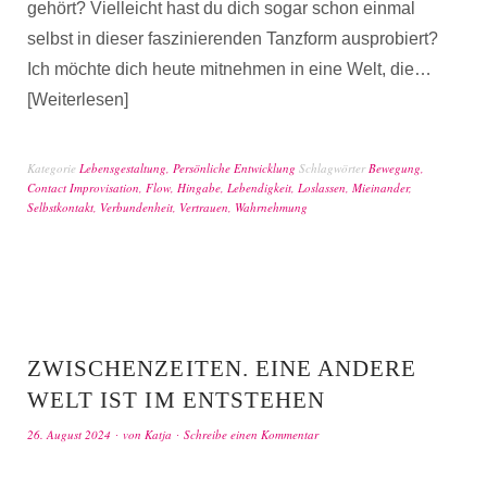
gehört? Vielleicht hast du dich sogar schon einmal
selbst in dieser faszinierenden Tanzform ausprobiert?
Ich möchte dich heute mitnehmen in eine Welt, die…
Weiterlesen
Kategorie
Lebensgestaltung
,
Persönliche Entwicklung
Schlagwörter
Bewegung
,
Contact Improvisation
,
Flow
,
Hingabe
,
Lebendigkeit
,
Loslassen
,
Mieinander
,
Selbstkontakt
,
Verbundenheit
,
Vertrauen
,
Wahrnehmung
ZWISCHENZEITEN. EINE ANDERE
WELT IST IM ENTSTEHEN
26. August 2024
von
Katja
Schreibe einen Kommentar