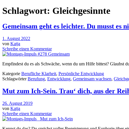
Schlagwort:
Gleichgesinnte
Gemeinsam geht es leichter. Du musst es nic
1. August 2022
von
Katja
Schreibe einen Kommentar
Empfindest du es als Schwäche, wenn du um Hilfe bittest? Glaubst du
Kategorie
Berufliche Klarheit
,
Persönliche Entwicklung
Schlagwörter
Berufung
,
Entwicklung
,
Gemeinsam wachsen
,
Gleichg
Mut zum Ich-Sein. Trau‘ dich, aus der Rei
26. August 2019
von
Katja
Schreibe einen Kommentar
Kennst du das? Du sprichst voller Begeisterung und Euphorie über ei