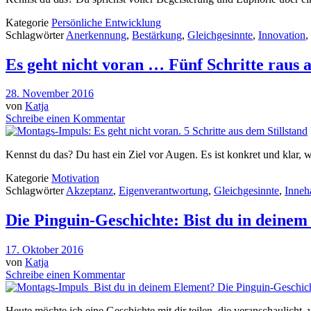
Kategorie
Persönliche Entwicklung
Schlagwörter
Anerkennung
,
Bestärkung
,
Gleichgesinnte
,
Innovation
,
Es geht nicht voran … Fünf Schritte raus a
28. November 2016
von
Katja
Schreibe einen Kommentar
Kennst du das? Du hast ein Ziel vor Augen. Es ist konkret und klar, wa
Kategorie
Motivation
Schlagwörter
Akzeptanz
,
Eigenverantwortung
,
Gleichgesinnte
,
Inneh
Die Pinguin-Geschichte: Bist du in deine
17. Oktober 2016
von
Katja
Schreibe einen Kommentar
Heute möchte ich eine Geschichte mit dir teilen, die veranschaulich