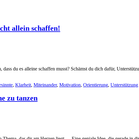
ht allein schaffen!
, dass du es alleine schaffen musst? Schämst du dich dafür, Unterstütz
esinnte
,
Klarheit
,
Miteinander
,
Motivation
,
Orientierung
,
Unterstützung
he zu tanzen
n Thema, das dir am Herzen liegt … Eine geniale Idee, die gerade in 