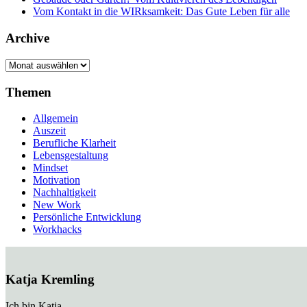
Vom Kontakt in die WIRksamkeit: Das Gute Leben für alle
Archive
Archive
Themen
Allgemein
Auszeit
Berufliche Klarheit
Lebensgestaltung
Mindset
Motivation
Nachhaltigkeit
New Work
Persönliche Entwicklung
Workhacks
Katja Kremling
Ich bin Katja.