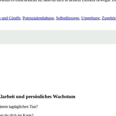
 und Giraffe
,
Potenzialentfaltung
,
Selbstfürsorge
,
Umgebung
,
Zugehöri
Klarheit und persönliches Wachstum
einem tagtäglichen Tun?
st du dich im Kreis?