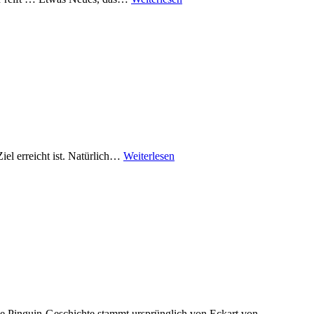
Ziel erreicht ist. Natürlich…
Weiterlesen
Die Pinguin-Geschichte stammt ursprünglich von Eckart von