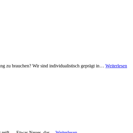
ung zu brauchen? Wir sind individualistisch geprägt in…
Weiterlesen
dir reift … Etwas Neues, das…
Weiterlesen