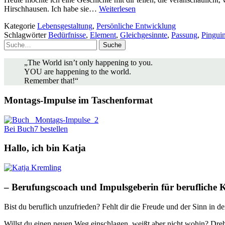
Hirschhausen. Ich habe sie…
Weiterlesen
Kategorie
Lebensgestaltung
,
Persönliche Entwicklung
Schlagwörter
Bedürfnisse
,
Element
,
Gleichgesinnte
,
Passung
,
Pinguin
Suche
„The World isn’t only happening to you.
YOU are happening to the world.
Remember that!“
Montags-Impulse im Taschenformat
Bei Buch7 bestellen
Hallo, ich bin Katja
– Berufungscoach und Impulsgeberin für berufliche 
Bist du beruflich unzufrieden? Fehlt dir die Freude und der Sinn in d
Willst du einen neuen Weg einschlagen, weißt aber nicht wohin? Dreh