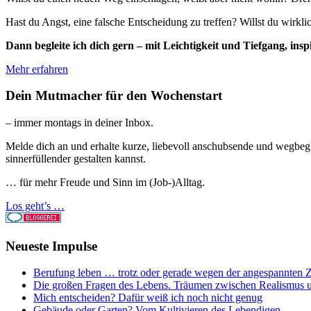
Hast du Angst, eine falsche Entscheidung zu treffen? Willst du wirkl
Dann begleite ich dich gern – mit Leichtigkeit und Tiefgang, 
Mehr erfahren
Dein Mutmacher für den Wochenstart
– immer montags in deiner Inbox.
Melde dich an und erhalte kurze, liebevoll anschubsende und wegbegl
sinnerfüllender gestalten kannst.
… für mehr Freude und Sinn im (Job-)Alltag.
Los geht’s …
Neueste Impulse
Berufung leben … trotz oder gerade wegen der angespannten Z
Die großen Fragen des Lebens. Träumen zwischen Realismus 
Mich entscheiden? Dafür weiß ich noch nicht genug
Gebäude oder Garten? Vom Kultivieren des Lebendigen