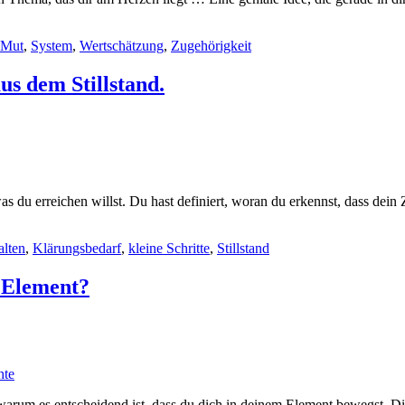
Mut
,
System
,
Wertschätzung
,
Zugehörigkeit
us dem Stillstand.
s du erreichen willst. Du hast definiert, woran du erkennst, dass dein 
alten
,
Klärungsbedarf
,
kleine Schritte
,
Stillstand
m Element?
t, warum es entscheidend ist, dass du dich in deinem Element bewegst. 