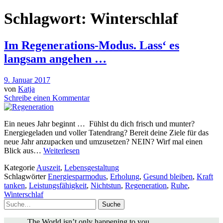
Schlagwort:
Winterschlaf
Im Regenerations-Modus. Lass‘ es
langsam angehen …
9. Januar 2017
von
Katja
Schreibe einen Kommentar
Ein neues Jahr beginnt … Fühlst du dich frisch und munter?
Energiegeladen und voller Tatendrang? Bereit deine Ziele für das
neue Jahr anzupacken und umzusetzen? NEIN? Wirf mal einen
Blick aus…
Weiterlesen
Kategorie
Auszeit
,
Lebensgestaltung
Schlagwörter
Energiesparmodus
,
Erholung
,
Gesund bleiben
,
Kraft
tanken
,
Leistungsfähigkeit
,
Nichtstun
,
Regeneration
,
Ruhe
,
Winterschlaf
Suche
„The World isn’t only happening to you.