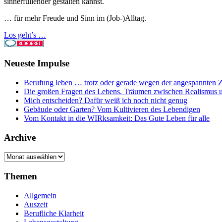
sinnerfüllender gestalten kannst.
… für mehr Freude und Sinn im (Job-)Alltag.
Los geht’s …
Neueste Impulse
Berufung leben … trotz oder gerade wegen der angespannten Z
Die großen Fragen des Lebens. Träumen zwischen Realismus 
Mich entscheiden? Dafür weiß ich noch nicht genug
Gebäude oder Garten? Vom Kultivieren des Lebendigen
Vom Kontakt in die WIRksamkeit: Das Gute Leben für alle
Archive
Archive
Themen
Allgemein
Auszeit
Berufliche Klarheit