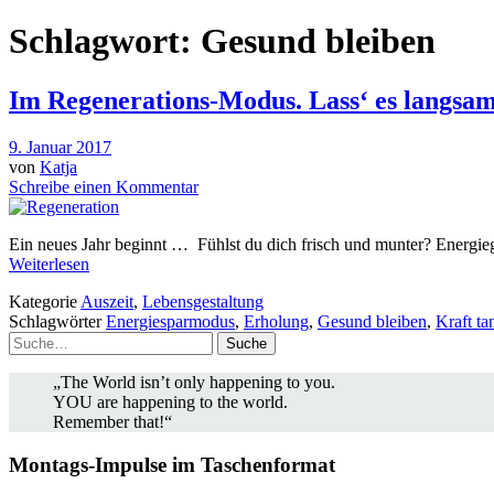
Schlagwort:
Gesund bleiben
Im Regenerations-Modus. Lass‘ es langsa
9. Januar 2017
von
Katja
Schreibe einen Kommentar
Ein neues Jahr beginnt … Fühlst du dich frisch und munter? Energie
Weiterlesen
Kategorie
Auszeit
,
Lebensgestaltung
Schlagwörter
Energiesparmodus
,
Erholung
,
Gesund bleiben
,
Kraft ta
Suche
„The World isn’t only happening to you.
YOU are happening to the world.
Remember that!“
Montags-Impulse im Taschenformat