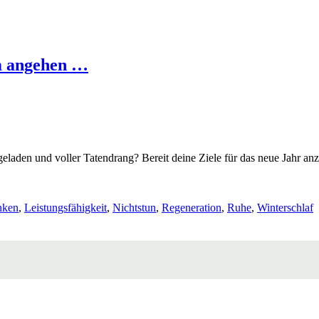
m angehen …
geladen und voller Tatendrang? Bereit deine Ziele für das neue Jahr
nken
,
Leistungsfähigkeit
,
Nichtstun
,
Regeneration
,
Ruhe
,
Winterschlaf