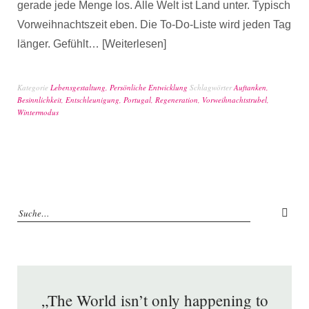
gerade jede Menge los. Alle Welt ist Land unter. Typisch
Vorweihnachtszeit eben. Die To-Do-Liste wird jeden Tag
länger. Gefühlt…
Weiterlesen
Kategorie
Lebensgestaltung
,
Persönliche Entwicklung
Schlagwörter
Auftanken
,
Besinnlichkeit
,
Entschleunigung
,
Portugal
,
Regeneration
,
Vorweihnachtstrubel
,
Wintermodus
„The World isn’t only happening to