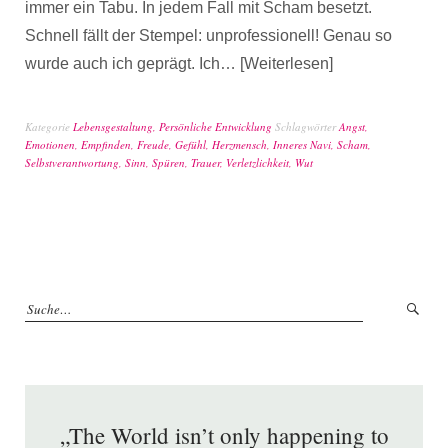
immer ein Tabu. In jedem Fall mit Scham besetzt.
Schnell fällt der Stempel: unprofessionell! Genau so
wurde auch ich geprägt. Ich…
Weiterlesen
Kategorie
Lebensgestaltung
,
Persönliche Entwicklung
Schlagwörter
Angst
,
Emotionen
,
Empfinden
,
Freude
,
Gefühl
,
Herzmensch
,
Inneres Navi
,
Scham
,
Selbstverantwortung
,
Sinn
,
Spüren
,
Trauer
,
Verletzlichkeit
,
Wut
„The World isn’t only happening to