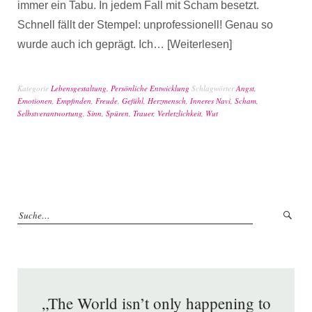
immer ein Tabu. In jedem Fall mit Scham besetzt.
Schnell fällt der Stempel: unprofessionell! Genau so
wurde auch ich geprägt. Ich…
Weiterlesen
Kategorie
Lebensgestaltung
,
Persönliche Entwicklung
Schlagwörter
Angst
,
Emotionen
,
Empfinden
,
Freude
,
Gefühl
,
Herzmensch
,
Inneres Navi
,
Scham
,
Selbstverantwortung
,
Sinn
,
Spüren
,
Trauer
,
Verletzlichkeit
,
Wut
„The World isn’t only happening to