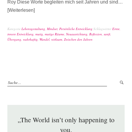
Roy Diese Worte begleiten mich seit Jahren und sind…
Weiterlesen
Kategorie
Lebensgestaltung
,
Mindset
,
Persönliche Entwicklung
Schlagwörter
Ernte
,
innere Entwicklung
,
mutig
,
mutige Räume
,
Neuausrichtung
,
Reflexion
,
sanft
,
Übergang
,
wahrhaftig
,
Wandel
,
wirksam
,
Zwischen den Jahren
„The World isn’t only happening to
you.