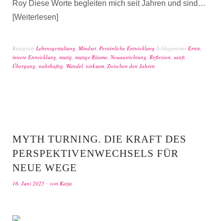
Roy Diese Worte begleiten mich seit Jahren und sind…
Weiterlesen
Kategorie
Lebensgestaltung
,
Mindset
,
Persönliche Entwicklung
Schlagwörter
Ernte
,
innere Entwicklung
,
mutig
,
mutige Räume
,
Neuausrichtung
,
Reflexion
,
sanft
,
Übergang
,
wahrhaftig
,
Wandel
,
wirksam
,
Zwischen den Jahren
MYTH TURNING. DIE KRAFT DES
PERSPEKTIVENWECHSELS FÜR
NEUE WEGE
16. Juni 2025
von
Katja