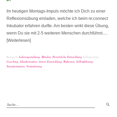
Im heutigen Montags-Impuls möchte ich Dich zu einer
Reflexionsübung einladen, welche ich beim re:connect
Inkubator erfahren durfte. Am besten wirkt diese Übung,
wenn Du sie mit 2-5 weiteren Menschen durchführst.…
Weiterlesen
Kategorie
Lebensgestaltung
,
Mindset
,
Persönliche Entwicklung
Schlagwörter
Coaching
,
Glaubenssätze
,
innere Entwicklung
,
Reflexion
,
Selbstführung
,
Transformation
,
Veränderung