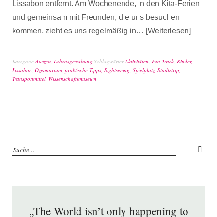
Lissabon entfernt. Am Wochenende, in den Kita-Ferien
und gemeinsam mit Freunden, die uns besuchen
kommen, zieht es uns regelmäßig in…
Weiterlesen
Kategorie
Auszeit
,
Lebensgestaltung
Schlagwörter
Aktivitäten
,
Fun Track
,
Kinder
,
Lissabon
,
Ozeanarium
,
praktische Tipps
,
Sightseeing
,
Spielplatz
,
Städtetrip
,
Transportmittel
,
Wissenschaftsmuseum
„The World isn’t only happening to