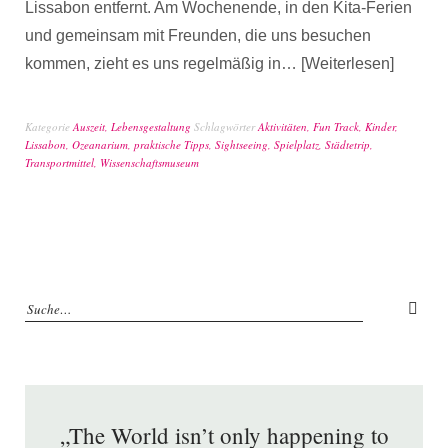
Lissabon entfernt. Am Wochenende, in den Kita-Ferien
und gemeinsam mit Freunden, die uns besuchen
kommen, zieht es uns regelmäßig in…
Weiterlesen
Kategorie
Auszeit
,
Lebensgestaltung
Schlagwörter
Aktivitäten
,
Fun Track
,
Kinder
,
Lissabon
,
Ozeanarium
,
praktische Tipps
,
Sightseeing
,
Spielplatz
,
Städtetrip
,
Transportmittel
,
Wissenschaftsmuseum
„The World isn’t only happening to