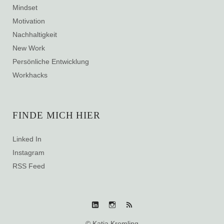
Mindset
Motivation
Nachhaltigkeit
New Work
Persönliche Entwicklung
Workhacks
FINDE MICH HIER
Linked In
Instagram
RSS Feed
Linked
Instagram
RSS
© Katja Kremling