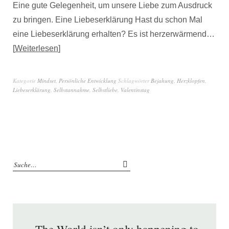
Eine gute Gelegenheit, um unsere Liebe zum Ausdruck
zu bringen. Eine Liebeserklärung Hast du schon Mal
eine Liebeserklärung erhalten? Es ist herzerwärmend…
Weiterlesen
Kategorie
Mindset
,
Persönliche Entwicklung
Schlagwörter
Bejahung
,
Herzklopfen
,
Liebeserklärung
,
Selbstannahme
,
Selbstliebe
,
Valentinstag
„The World isn’t only happening to