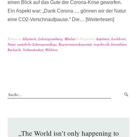
einen Blick auf das Gute der Corona-Krise geworfen.
Ein Aspekt war: „Dank Corona … gönnen wir der Natur
eine CO2-Verschnaufpause.“ Die…
Weiterlesen
Kategorie
Allgemein
,
Lebensgestaltung
,
Mindset
Schlagwörter
Aufatmen
,
Lockdown
,
Natur
,
natürliche Lebensgrundlage
,
Regenerationskapazität
,
respektvolle Interaktion
,
Rücksicht
,
Verbundenheit
,
Wildtiere
„The World isn’t only happening to