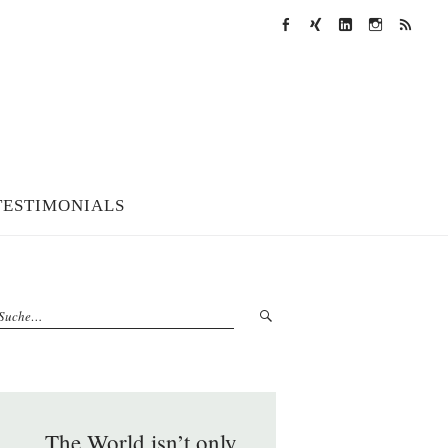
Facebook
XING
LinkedIn
Instagram
RSS
Feed
TESTIMONIALS
„The World isn’t only