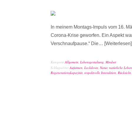
In meinem Montags-Impuls vom 16. Mär
Corona-Krise geworfen. Ein Aspekt wa
Verschnaufpause.“ Die…
Weiterlesen
Kategorie
Allgemein
,
Lebensgestaltung
,
Mindset
Schlagwörter
Aufatmen
,
Lockdown
,
Natur
,
natürliche Lebe
Regenerationskapazität
,
respektvolle Interaktion
,
Rücksicht