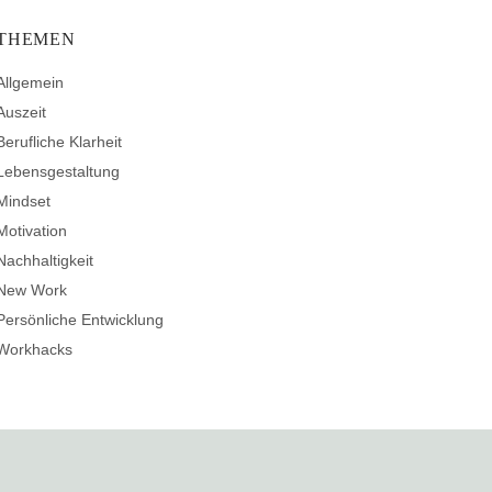
THEMEN
Allgemein
Auszeit
Berufliche Klarheit
Lebensgestaltung
Mindset
Motivation
Nachhaltigkeit
New Work
Persönliche Entwicklung
Workhacks