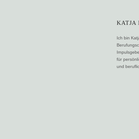
KATJA
Ich bin Katj
Berufungs
Impulsgebe
für persön
und berufli