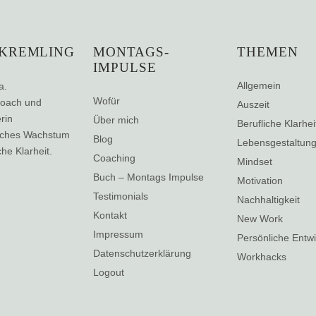
 KREMLING
MONTAGS-
THEMEN
IMPULSE
Allgemein
a.
Wofür
coach und
Auszeit
rin
Über mich
Berufliche Klarhei
liches Wachstum
Blog
Lebensgestaltun
che Klarheit.
Coaching
Mindset
Buch – Montags Impulse
Motivation
Testimonials
Nachhaltigkeit
Kontakt
New Work
Impressum
Persönliche Entw
Datenschutzerklärung
Workhacks
Logout