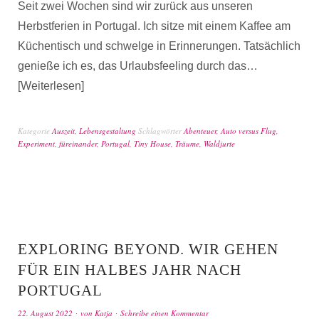
Seit zwei Wochen sind wir zurück aus unseren
Herbstferien in Portugal. Ich sitze mit einem Kaffee am
Küchentisch und schwelge in Erinnerungen. Tatsächlich
genieße ich es, das Urlaubsfeeling durch das…
Weiterlesen
Kategorie
Auszeit
,
Lebensgestaltung
Schlagwörter
Abenteuer
,
Auto versus Flug
,
Experiment
,
füreinander
,
Portugal
,
Tiny House
,
Träume
,
Waldjurte
EXPLORING BEYOND. WIR GEHEN
FÜR EIN HALBES JAHR NACH
PORTUGAL
22. August 2022
von
Katja
Schreibe einen Kommentar