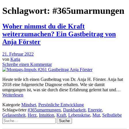
Schlagwort:
#365umarmungen
Woher nimmst du die Kraft
weiterzumachen? Ein Gastbeitrag von
Anja Förster
21. Februar 2022
von
Katja
Schreibe einen Kommentar
Heute teile ich einen Gastbeitrag von Dr. Anja H. Förster. Anja hat
2018 eine folgenreiche Diagnose erhalten. Wie sie damit
umgegangen ist, was sie durch diese Erfahrung gelernt hat und…
Weiterlesen
Kategorie
Mindset
,
Persönliche Entwicklung
Schlagwörter
#365umarmungen
,
Dankbarkeit
,
Energie
,
Gelassenheit
,
Herz
,
Intuition
,
Kraft
,
Lebenskrise
,
Mut
,
Selbstliebe
Suche