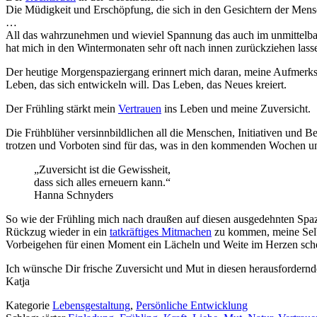
Die Müdigkeit und Erschöpfung, die sich in den Gesichtern der Men
…
All das wahrzunehmen und wieviel Spannung das auch im unmittelbar
hat mich in den Wintermonaten sehr oft nach innen zurückziehen lasse
Der heutige Morgenspaziergang erinnert mich daran, meine Aufmerk
Leben, das sich entwickeln will. Das Leben, das Neues kreiert.
Der Frühling stärkt mein
Vertrauen
ins Leben und meine Zuversicht.
Die Frühblüher versinnbildlichen all die Menschen, Initiativen und B
trotzen und Vorboten sind für das, was in den kommenden Wochen un
„Zuversicht ist die Gewissheit,
dass sich alles erneuern kann.“
Hanna Schnyders
So wie der Frühling mich nach draußen auf diesen ausgedehnten Spaz
Rückzug wieder in ein
tatkräftiges Mitmachen
zu kommen, meine Selbs
Vorbeigehen für einen Moment ein Lächeln und Weite im Herzen sch
Ich wünsche Dir frische Zuversicht und Mut in diesen herausfordernd
Katja
Kategorie
Lebensgestaltung
,
Persönliche Entwicklung