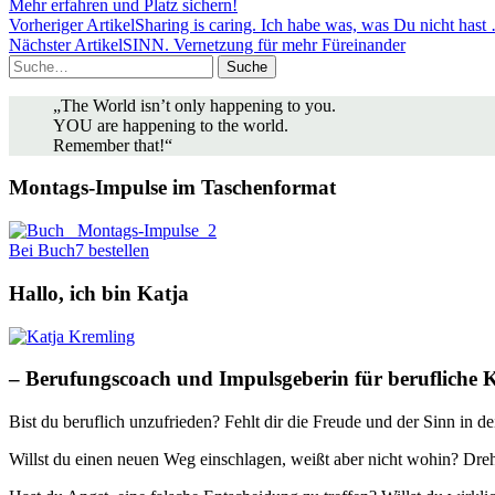
Mehr erfahren und Platz sichern!
Vorheriger Artikel
Sharing is caring. Ich habe was, was Du nicht hast
Nächster Artikel
SINN. Vernetzung für mehr Füreinander
Suche
„The World isn’t only happening to you.
YOU are happening to the world.
Remember that!“
Montags-Impulse im Taschenformat
Bei Buch7 bestellen
Hallo, ich bin Katja
– Berufungscoach und Impulsgeberin für berufliche 
Bist du beruflich unzufrieden? Fehlt dir die Freude und der Sinn in d
Willst du einen neuen Weg einschlagen, weißt aber nicht wohin? Dreh