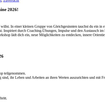
n
,
Zuversicht
ine 2026!
en willst. In einer kleinen Gruppe von Gleichgesinnten tauchst du ein i
st. Inspiriert durch Coaching-Übungen, Impulse und den Austausch im
orkshop lädt dich ein, neue Möglichkeiten zu entdecken, innere Orient
26
op teilgenommen.
sind, ihr Leben und Arbeiten an ihren Werten auszurichten und mit Fr
ritt.