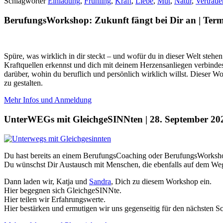
Schlagwörter
Einladung
,
Frühling
,
Kraft
,
Liebe
,
Mut
,
Natur
,
Vertraue
BerufungsWorkshop: Zukunft fängt bei Dir an | Term
Spüre, was wirklich in dir steckt – und wofür du in dieser Welt steh
Kraftquellen erkennst und dich mit deinem Herzensanliegen verbinde
darüber, wohin du beruflich und persönlich wirklich willst. Dieser W
zu gestalten.
Mehr Infos und Anmeldung
UnterWEGs mit GleichgeSINNten | 28. September 20
Du hast bereits an einem BerufungsCoaching oder BerufungsWorksh
Du wünschst Dir Austausch mit Menschen, die ebenfalls auf dem Weg 
Dann laden wir, Katja und
Sandra
, Dich zu diesem Workshop ein.
Hier begegnen sich GleichgeSINNte.
Hier teilen wir Erfahrungswerte.
Hier bestärken und ermutigen wir uns gegenseitig für den nächsten Sch