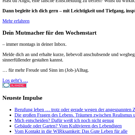
Hast du Angst, eine falsche Entscheidung zu treffen? Willst du wirkl
Dann begleite ich dich gern – mit Leichtigkeit und Tiefgang, 
Mehr erfahren
Dein Mutmacher für den Wochenstart
– immer montags in deiner Inbox.
Melde dich an und erhalte kurze, liebevoll anschubsende und wegbegl
sinnerfüllender gestalten kannst.
… für mehr Freude und Sinn im (Job-)Alltag.
Los geht’s …
Neueste Impulse
Berufung leben … trotz oder gerade wegen der angespannten Z
Die großen Fragen des Lebens. Träumen zwischen Realismus 
Mich entscheiden? Dafür weiß ich noch nicht genug
Gebäude oder Garten? Vom Kultivieren des Lebendigen
Vom Kontakt in die WIRksamkeit: Das Gute Leben für alle