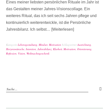
Eines meiner liebsten persönlichen Rituale im Jahr ist
das Gestalten meiner Jahres-Visionscollage. Ein
weiteres Ritual, das ich seit sechs Jahren pflege und
kontinuierlich weiterentwickle, ist die Persönliche
Jahresbilanz. Ich selbst…
Weiterlesen
Kategorie
Lebensgestaltung
,
Mindset
,
Motivation
Schlagwörter
Ausrichtung
,
Herzenswünsche
,
Intention
,
Jahresbilanz
,
Klarheit
,
Motivation
,
Orientierung
,
Reflexion
,
Vision
,
Weihnachtsgeschenk