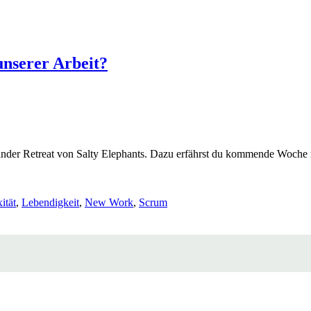
 unserer Arbeit?
er Retreat von Salty Elephants. Dazu erfährst du kommende Woche me
ität
,
Lebendigkeit
,
New Work
,
Scrum