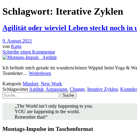
Schlagwort:
Iterative Zyklen
Agilität oder wieviel Leben steckt noch in
9. August 2021
von
Katja
Schreibe einen Kommentar
Ich befinde mich gerade im wunderschönen Wipptal beim Yoga & Wand
Teamleiter…
Weiterlesen
Kategorie
Mindset
,
New Work
Schlagwörter
Agilität
,
Anpassung
,
Change
,
Iterative Zyklen
,
Komplex
Suche
„The World isn’t only happening to you.
YOU are happening to the world.
Remember that!“
Montags-Impulse im Taschenformat