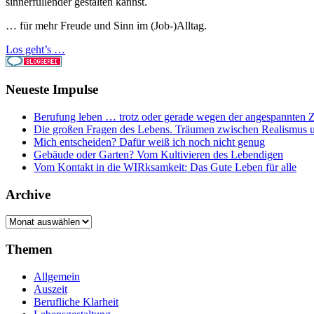
sinnerfüllender gestalten kannst.
… für mehr Freude und Sinn im (Job-)Alltag.
Los geht’s …
Neueste Impulse
Berufung leben … trotz oder gerade wegen der angespannten Z
Die großen Fragen des Lebens. Träumen zwischen Realismus 
Mich entscheiden? Dafür weiß ich noch nicht genug
Gebäude oder Garten? Vom Kultivieren des Lebendigen
Vom Kontakt in die WIRksamkeit: Das Gute Leben für alle
Archive
Archive
Themen
Allgemein
Auszeit
Berufliche Klarheit