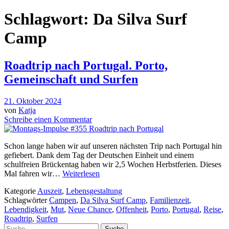
Schlagwort:
Da Silva Surf
Camp
Roadtrip nach Portugal. Porto,
Gemeinschaft und Surfen
21. Oktober 2024
von
Katja
Schreibe einen Kommentar
Schon lange haben wir auf unseren nächsten Trip nach Portugal hin
gefiebert. Dank dem Tag der Deutschen Einheit und einem
schulfreien Brückentag haben wir 2,5 Wochen Herbstferien. Dieses
Mal fahren wir…
Weiterlesen
Kategorie
Auszeit
,
Lebensgestaltung
Schlagwörter
Campen
,
Da Silva Surf Camp
,
Familienzeit
,
Lebendigkeit
,
Mut
,
Neue Chance
,
Offenheit
,
Porto
,
Portugal
,
Reise
,
Roadtrip
,
Surfen
Suche